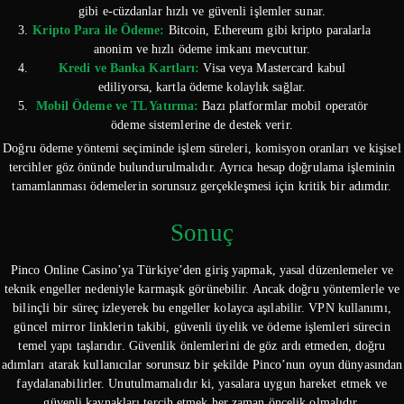
gibi e-cüzdanlar hızlı ve güvenli işlemler sunar.
Kripto Para ile Ödeme:
Bitcoin, Ethereum gibi kripto paralarla
anonim ve hızlı ödeme imkanı mevcuttur.
Kredi ve Banka Kartları:
Visa veya Mastercard kabul
ediliyorsa, kartla ödeme kolaylık sağlar.
Mobil Ödeme ve TL Yatırma:
Bazı platformlar mobil operatör
ödeme sistemlerine de destek verir.
Doğru ödeme yöntemi seçiminde işlem süreleri, komisyon oranları ve kişisel
tercihler göz önünde bulundurulmalıdır. Ayrıca hesap doğrulama işleminin
tamamlanması ödemelerin sorunsuz gerçekleşmesi için kritik bir adımdır.
Sonuç
Pinco Online Casino’ya Türkiye’den giriş yapmak, yasal düzenlemeler ve
teknik engeller nedeniyle karmaşık görünebilir. Ancak doğru yöntemlerle ve
bilinçli bir süreç izleyerek bu engeller kolayca aşılabilir. VPN kullanımı,
güncel mirror linklerin takibi, güvenli üyelik ve ödeme işlemleri sürecin
temel yapı taşlarıdır. Güvenlik önlemlerini de göz ardı etmeden, doğru
adımları atarak kullanıcılar sorunsuz bir şekilde Pinco’nun oyun dünyasından
faydalanabilirler. Unutulmamalıdır ki, yasalara uygun hareket etmek ve
güvenli kaynakları tercih etmek her zaman öncelik olmalıdır.