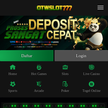
Beranda
Slot Online
Live Casino
Sportsbook
Arcade
Togel Online
Daftar
Login
Poker
Whatsapp
Home
Hot Games
Slots
Live Casino
Telegram
Sports
Arcade
Poker
Togel Online
Livechat