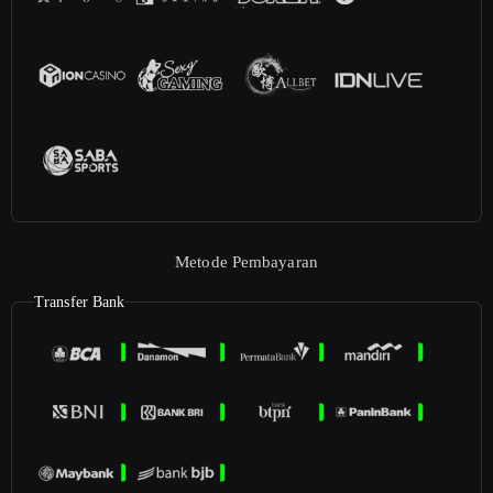
Metode Pembayaran
Transfer Bank