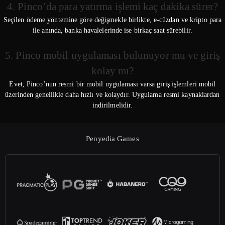
4. Pinco’da para yatırma işlemi kaç dakika sürer?
Seçilen ödeme yöntemine göre değişmekle birlikte, e-cüzdan ve kripto para
ile anında, banka havalelerinde ise birkaç saat sürebilir.
5. Pinco mobil uygulaması bulunuyor mu ve giriş
kolay mı?
Evet, Pinco’nun resmi bir mobil uygulaması varsa giriş işlemleri mobil
üzerinden genellikle daha hızlı ve kolaydır. Uygulama resmi kaynaklardan
indirilmelidir.
Penyedia Games