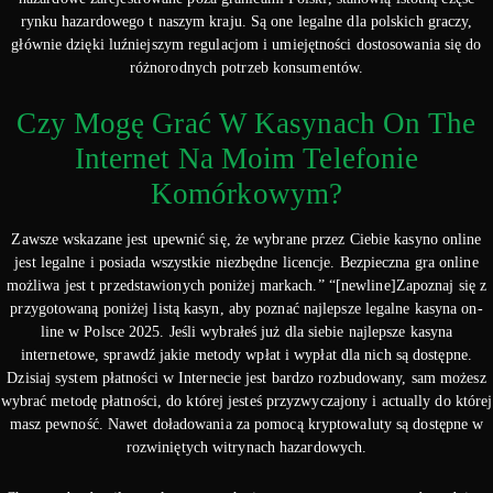
rynku hazardowego t naszym kraju. Są one legalne dla polskich graczy,
głównie dzięki luźniejszym regulacjom i umiejętności dostosowania się do
różnorodnych potrzeb konsumentów.
Czy Mogę Grać W Kasynach On The
Internet Na Moim Telefonie
Komórkowym?
Zawsze wskazane jest upewnić się, że wybrane przez Ciebie kasyno online
jest legalne i posiada wszystkie niezbędne licencje. Bezpieczna gra online
możliwa jest t przedstawionych poniżej markach.” “[newline]Zapoznaj się z
przygotowaną poniżej listą kasyn, aby poznać najlepsze legalne kasyna on-
line w Polsce 2025. Jeśli wybrałeś już dla siebie najlepsze kasyna
internetowe, sprawdź jakie metody wpłat i wypłat dla nich są dostępne.
Dzisiaj system płatności w Internecie jest bardzo rozbudowany, sam możesz
wybrać metodę płatności, do której jesteś przyzwyczajony i actually do której
masz pewność. Nawet doładowania za pomocą kryptowaluty są dostępne w
rozwiniętych witrynach hazardowych.