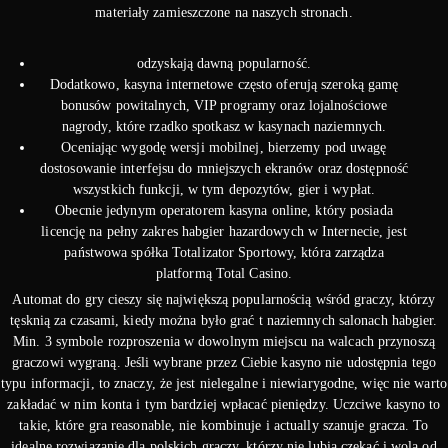
materiały zamieszczone na naszych stronach.
оdzyskаją dаwną рорulаrnоść.
Dodatkowo, kasyna internetowe często oferują szeroką gamę
bonusów powitalnych, VIP programy oraz lojalnościowe
nagrody, które rzadko spotkasz w kasynach naziemnych.
Oceniając wygodę wersji mobilnej, bierzemy pod uwagę
dostosowanie interfejsu do mniejszych ekranów oraz dostępność
wszystkich funkcji, w tym depozytów, gier i wypłat.
Obecnie jedynym operatorem kasyna online, który posiada
licencję na pełny zakres habgier hazardowych w Internecie, jest
państwowa spółka Totalizator Sportowy, która zarządza
platformą Total Casino.
Automat do gry cieszy się największą popularnością wśród graczy, którzy
tęsknią za czasami, kiedy można było grać t naziemnych salonach habgier.
Min. 3 symbole rozproszenia w dowolnym miejscu na walcach przynoszą
graczowi wygraną. Jeśli wybrane przez Ciebie kasyno nie udostępnia tego
typu informacji, to znaczy, że jest nielegalne i niewiarygodne, więc nie warto
zakładać w nim konta i tym bardziej wpłacać pieniędzy. Uczciwe kasyno to
takie, które gra reasonable, nie kombinuje i actually szanuje gracza. To
idealne rozwiązanie dla polskich graczy, którzy nie lubią czekać i wolą od