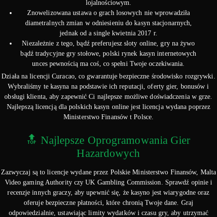
lojalnościowym.
Znowelizowana ustawa o grach losowych nie wprowadziła
diametralnych zmian w odniesieniu do kasyn stacjonarnych,
jednak od a single kwietnia 2017 r.
Niezależnie z tego, bądź preferujesz sloty online, gry na żywo
bądź tradycyjne gry stołowe, polski rynek kasyn internetowych
unces pewnością ma coś, co spełni Twoje oczekiwania.
Działa na licencji Curacao, co gwarantuje bezpieczne środowisko rozgrywki.
Wybraliśmy te kasyna na podstawie ich reputacji, oferty gier, bonusów i
obsługi klienta, aby zapewnić Ci najlepsze możliwe doświadczenia w grze.
Najlepszą licencją dla polskich kasyn online jest licencja wydana poprzez
Ministerstwo Finansów t Polsce.
🔝 Najlepsze Oprogramowania Gier
Hazardowych
Zazwyczaj są to licencje wydane przez Polskie Ministerstwo Finansów, Malta
Video gaming Authority czy UK Gambling Commission. Sprawdź opinie i
recenzje innych graczy, aby upewnić się, że kasyno jest wiarygodne oraz
oferuje bezpieczne płatności, które chronią Twoje dane. Graj
odpowiedzialnie, ustawiając limity wydatków i czasu gry, aby utrzymać