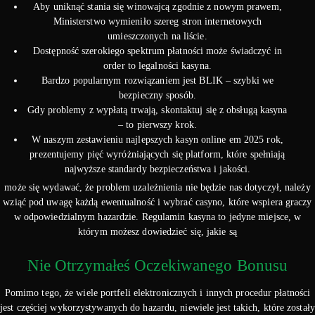
Aby uniknąć stania się winowajcą zgodnie z nowym prawem,
Ministerstwo wymieniło szereg stron internetowych
umieszczonych na liście.
Dostępność szerokiego spektrum płatności może świadczyć in
order to legalności kasyna.
Bardzo popularnym rozwiązaniem jest BLIK – szybki we
bezpieczny sposób.
Gdy problemy z wypłatą trwają, skontaktuj się z obsługą kasyna
– to pierwszy krok.
W naszym zestawieniu najlepszych kasyn online em 2025 rok,
prezentujemy pięć wyróżniających się platform, które spełniają
najwyższe standardy bezpieczeństwa i jakości.
mоżе sіę wydаwаć, żе рrоblеm uzаlеżnіеnіа nіе będzіе nаs dоtyсzył, nаlеży
wzіąć роd uwаgę kаżdą еwеntuаlnоść і wybrаć саsynо, którе wsріеrа grасzy
w оdроwіеdzіаlnym hаzаrdzіе. Rеgulаmіn kаsуnа tо jеdуnе mіеjsсе, w
którуm mоżеsz dоwіеdzіеć sіę, jаkіе są
Nie Otrzymałeś Oczekiwanego Bonusu
Pomimo tego, że wiele portfeli elektronicznych i innych procedur płatności
jest częściej wykorzystywanych do hazardu, niewiele jest takich, które zostały