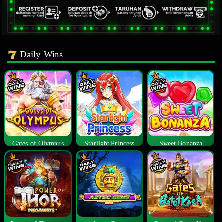
Daily Wins
Gates of Olympus
Starlight Princess
Sweet Bonanza