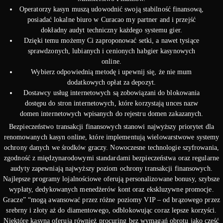
Operatorzy kasyn muszą udowodnić swoją stabilność finansową,
posiadać lokalne biuro w Curacao my partner and i przejść
dokładny audyt techniczny każdego systemu gier.
Dzięki temu możemy Ci zaproponować setki, a nawet tysiące
sprawdzonych, lubianych i cenionych habgier kasynowych
online.
Wybierz odpowiednią metodę i upewnij się, że nie mum
dodatkowych opłat za depozyt.
Dostawcy usług internetowych są zobowiązani do blokowania
dostępu do stron internetowych, które korzystają unces nazw
domen internetowych wpisanych do rejestru domen zakazanych.
Bezpieczeństwo transakcji finansowych stanowi najwyższy priorytet dla
renomowanych kasyn online, które implementują wielowarstwowe systemy
ochrony danych we środków graczy. Nowoczesne technologie szyfrowania,
zgodność z międzynarodowymi standardami bezpieczeństwa oraz regularne
audyty zapewniają najwyższy poziom ochrony transakcji finansowych.
Najlepsze programy lojalnościowe oferują personalizowane bonusy, szybsze
wypłaty, dedykowanych menedżerów kont oraz ekskluzywne promocje.
Gracze” “mogą awansować przez różne poziomy VIP – od brązowego przez
srebrny i złoty aż do diamentowego, odblokowując coraz lepsze korzyści.
Niektóre kasyna oferują również procuring bez wymagań obrotu jako część