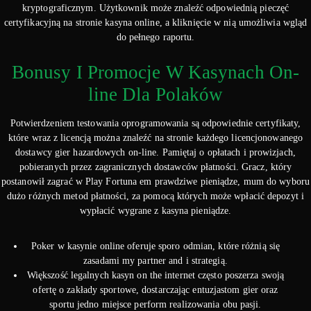
kryptograficznym. Użytkownik może znaleźć odpowiednią pieczęć
certyfikacyjną na stronie kasyna online, a kliknięcie w nią umożliwia wgląd
do pełnego raportu.
Bonusy I Promocje W Kasynach On-
line Dla Polaków
Potwierdzeniem testowania oprogramowania są odpowiednie certyfikaty,
które wraz z licencją można znaleźć na stronie każdego licencjonowanego
dostawcy gier hazardowych on-line. Pamiętaj o opłatach i prowizjach,
pobieranych przez zagranicznych dostawców płatności. Gracz, który
postanowił zagrać w Play Fortuna em prawdziwe pieniądze, mum do wyboru
dużo różnych metod płatności, za pomocą których może wpłacić depozyt i
wypłacić wygrane z kasyna pieniądze.
Poker w kasynie online oferuje sporo odmian, które różnią się
zasadami my partner and i strategią.
Większość legalnych kasyn on the internet często poszerza swoją
ofertę o zakłady sportowe, dostarczając entuzjastom gier oraz
sportu jedno miejsce perform realizowania obu pasji.