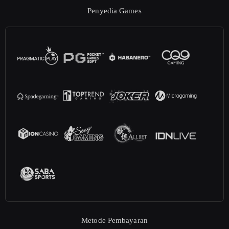
Penyedia Games
Metode Pembayaran