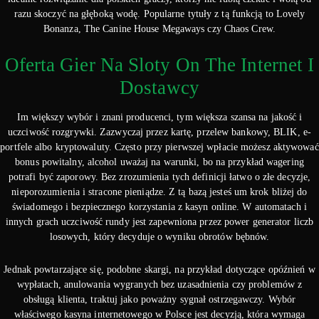
razu skoczyć na głęboką wodę. Popularne tytuły z tą funkcją to Lovely
Bonanza, The Canine House Megaways czy Chaos Crew.
Oferta Gier Na Sloty On The Internet I
Dostawcy
Im większy wybór i znani producenci, tym większa szansa na jakość i
uczciwość rozgrywki. Zazwyczaj przez kartę, przelew bankowy, BLIK, e-
portfele albo kryptowaluty. Często przy pierwszej wpłacie możesz aktywować
bonus powitalny, alcohol uważaj na warunki, bo na przykład wagering
potrafi być zaporowy. Bez zrozumienia tych definicji łatwo o złe decyzje,
nieporozumienia i stracone pieniądze. Z tą bazą jesteś um krok bliżej do
świadomego i bezpiecznego korzystania z kasyn online. W automatach i
innych grach uczciwość rundy jest zapewniona przez power generator liczb
losowych, który decyduje o wyniku obrotów bębnów.
Jednak powtarzające się, podobne skargi, na przykład dotyczące opóźnień w
wypłatach, anulowania wygranych bez uzasadnienia czy problemów z
obsługą klienta, traktuj jako poważny sygnał ostrzegawczy. Wybór
właściwego kasyna internetowego w Polsce jest decyzją, która wymaga