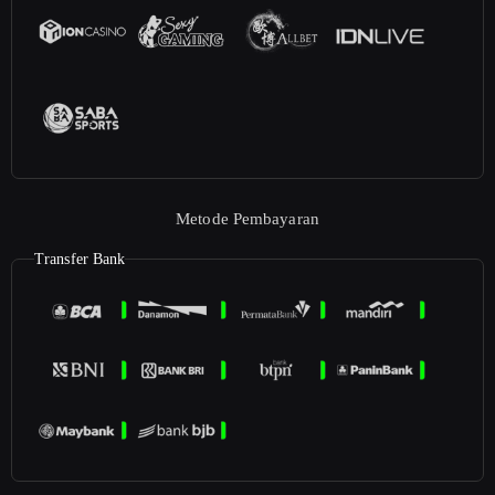
Metode Pembayaran
Transfer Bank