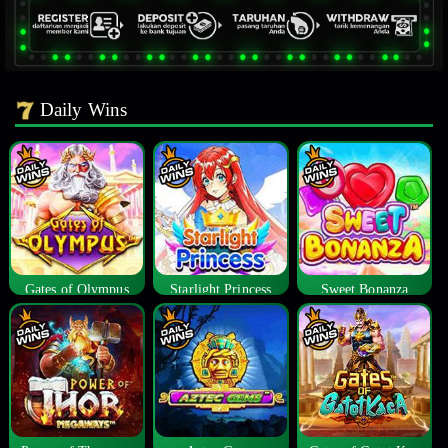
Daily Wins
Gates of Olympus
Starlight Princess
Sweet Bonanza