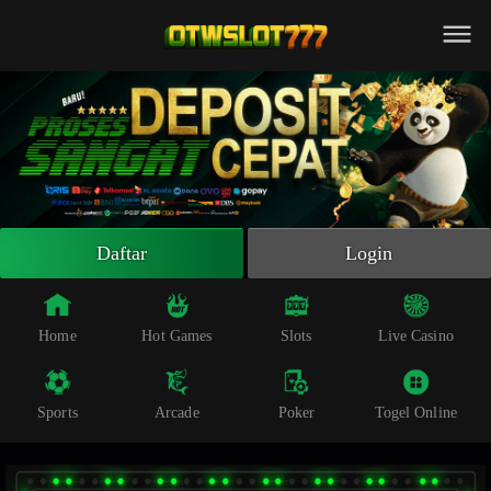
Beranda
Slot Online
Live Casino
Sportsbook
Arcade
Togel Online
Daftar
Login
Poker
Whatsapp
Home
Hot Games
Slots
Live Casino
Telegram
Sports
Arcade
Poker
Togel Online
Livechat